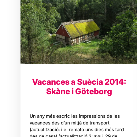
Vacances a Suècia 2014:
Skåne i Göteborg
Un any més escric les impressions de les
vacances des d’un mitjà de transport
(actualització: i el remato uns dies més tard
des de casa) (actualització 2: avui, 29 de