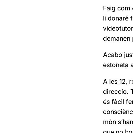
Faig com d
li donaré 
videotutor
demanen p
Acabo just
estoneta a 
A les 12,
direcció. 
és fàcil fe
consciènci
món s’han 
que no ho