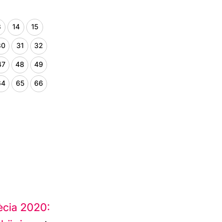
3
14
15
30
31
32
47
48
49
64
65
66
ècia 2020: