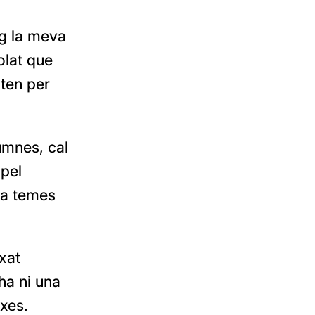
ig la meva
olat que
iten per
umnes, cal
 pel
 a temes
ixat
ha ni una
ixes.