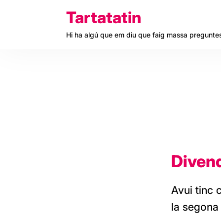
Skip
Tartatatin
to
Hi ha algú que em diu que faig massa pregunte
content
Divend
Avui tinc 
la segona 