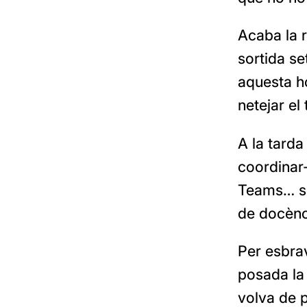
Acaba la r
sortida se
aquesta ho
netejar el
A la tarda
coordinar-
Teams… se
de docènc
Per esbrav
posada la
volva de p