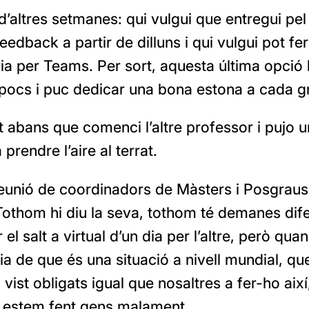
’altres setmanes: qui vulgui que entregui pel
feedback a partir de dilluns i qui vulgui pot fer
ia per Teams. Per sort, aquesta última opció 
ocs i puc dedicar una bona estona a cada g
 abans que comenci l’altre professor i pujo 
prendre l’aire al terrat.
 reunió de coordinadors de Màsters i Posgrau
Tothom hi diu la seva, tothom té demanes dif
r el salt a virtual d’un dia per l’altre, però qua
a de que és una situació a nivell mundial, que
vist obligats igual que nosaltres a fer-ho aix
 estem fent gens malament.