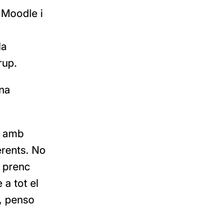
 Moodle i
la
rup.
una
s amb
erents. No
n prenc
 a tot el
í, penso