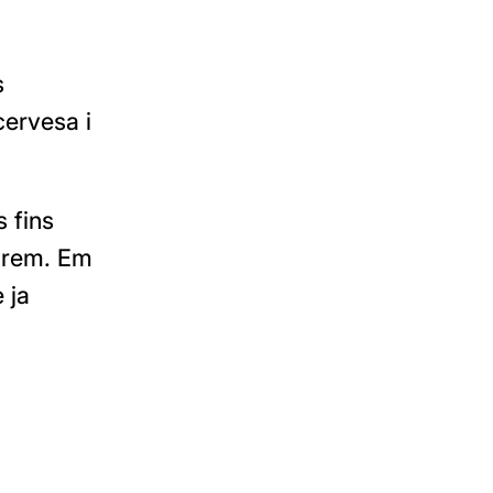
s
cervesa i
s fins
farem. Em
 ja