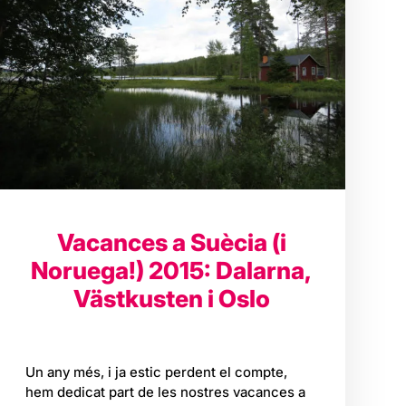
Vacances a Suècia (i
Noruega!) 2015: Dalarna,
Västkusten i Oslo
Un any més, i ja estic perdent el compte,
hem dedicat part de les nostres vacances a