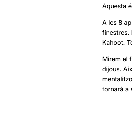
Aquesta és
A les 8 a
finestres.
Kahoot. T
Mirem el f
dijous. A
mentalitzo
tornarà a s