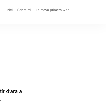
Inici
Sobre mi
La meva primera web
ir d’ara a
.