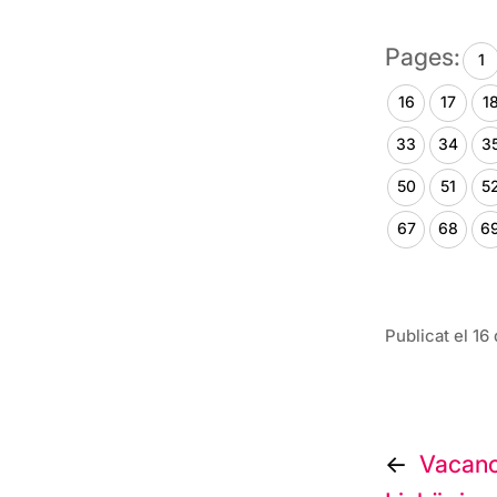
Pages:
1
16
17
1
33
34
3
50
51
5
67
68
6
Publicat el 1
Naveg
Vacanc