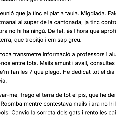
eunió que ja tinc el plat a taula. Migdiada. Fa
tmanal al super de la cantonada, ja tinc contr
ra no hi ha ningú. De fet, és l’hora que aprof
 terra, que trepitjo i em sap greu.
 toca transmetre informació a professors i al
nos entre tots. Mails amunt i avall, consultes
’m fan les 7 que plego. He dedicat tot el dia
ia.
ar-me, frego el terra de tot el pis, que he de
 Roomba mentre contestava mails i ara no hi 
ols. Canvio la sorreta dels gats i rento les ca