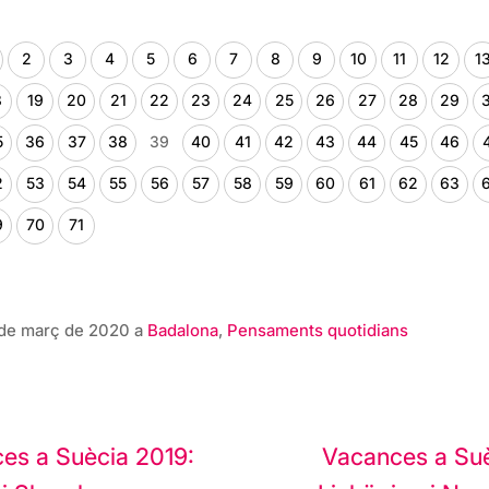
2
3
4
5
6
7
8
9
10
11
12
1
8
19
20
21
22
23
24
25
26
27
28
29
5
36
37
38
39
40
41
42
43
44
45
46
2
53
54
55
56
57
58
59
60
61
62
63
9
70
71
6 de març de 2020 a
Badalona
,
Pensaments quotidians
ació
es a Suècia 2019:
Vacances a Su