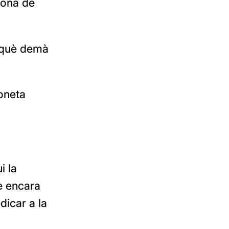
bona de
erquè demà
toneta
i la
e encara
dicar a la