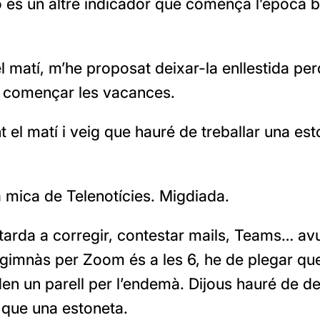
rò és un altre indicador que comença l’època 
el matí, m’he proposat deixar-la enllestida p
ll començar les vacances.
 el matí i veig que hauré de treballar una es
 mica de Telenotícies. Migdiada.
tarda a corregir, contestar mails, Teams… avu
 gimnàs per Zoom és a les 6, he de plegar qu
n un parell per l’endemà. Dijous hauré de de
 que una estoneta.