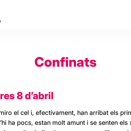
s
Confinats
es 8 d’abril
miro el cel i, efectivament, han arribat els pr
N’hi ha pocs, estan molt amunt i se senten els 