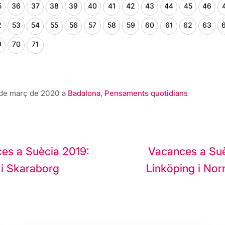
5
36
37
38
39
40
41
42
43
44
45
46
2
53
54
55
56
57
58
59
60
61
62
63
9
70
71
6 de març de 2020 a
Badalona
,
Pensaments quotidians
ació
es a Suècia 2019:
Vacances a Su
rades
 i Skaraborg
Linköping i Nor