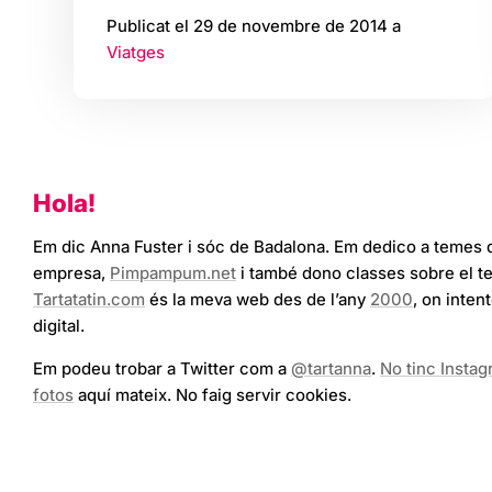
Publicat el 29 de novembre de 2014 a
Viatges
Hola!
Em dic Anna Fuster i sóc de Badalona. Em dedico a temes 
empresa,
Pimpampum.net
i també dono classes sobre el t
Tartatatin.com
és la meva web des de l’any
2000
, on inten
digital.
Em podeu trobar a Twitter com a
@tartanna
.
No tinc Insta
fotos
aquí mateix. No faig servir cookies.