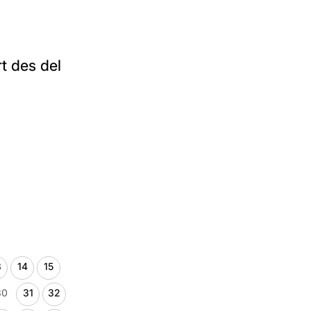
t des del
3
14
15
30
31
32