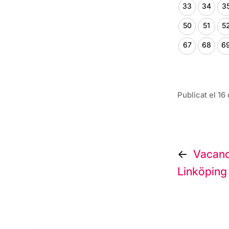
33
34
3
50
51
5
67
68
6
Publicat el 1
Naveg
Vacanc
d'ent
Linköping