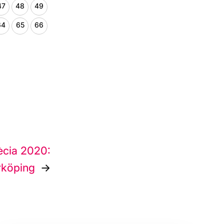
47
48
49
64
65
66
ècia 2020:
rköping