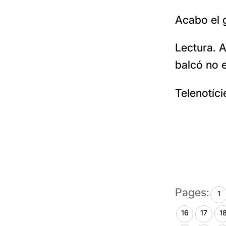
Acabo el g
Lectura. A
balcó no 
Telenotíci
Pages:
1
16
17
1