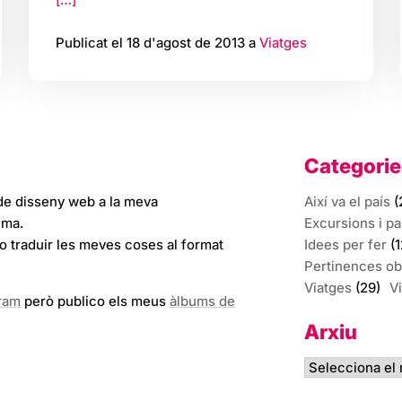
Publicat el 18 d'agost de 2013 a
Viatges
Categorie
de disseny web a la meva
Així va el país
(
ema.
Excursions i p
to traduir les meves coses al format
Idees per fer
(1
Pertinences ob
Viatges
(29)
V
gram
però publico els meus
àlbums de
Arxiu
Arxiu