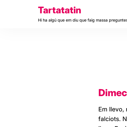
Skip
Tartatatin
to
Hi ha algú que em diu que faig massa pregunte
content
Dimecr
Em llevo, 
falciots. 