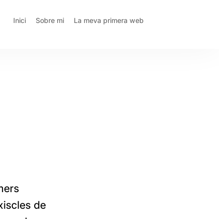
Inici
Sobre mi
La meva primera web
imers
xiscles de