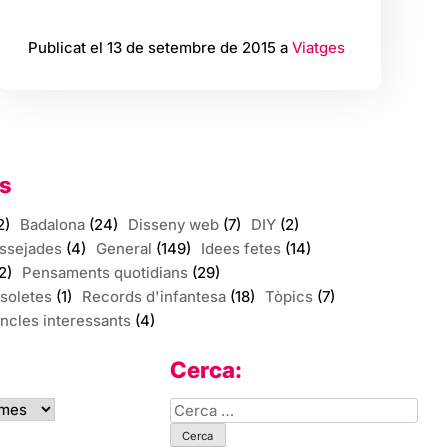
Publicat el 13 de setembre de 2015 a
Viatges
s
2)
Badalona
(24)
Disseny web
(7)
DIY
(2)
assejades
(4)
General
(149)
Idees fetes
(14)
2)
Pensaments quotidians
(29)
soletes
(1)
Records d'infantesa
(18)
Tòpics
(7)
incles interessants
(4)
Cerca:
Cerca: