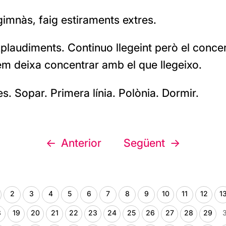
imnàs, faig estiraments extres.
plaudiments. Continuo llegeint però el concer
em deixa concentrar amb el que llegeixo.
es. Sopar. Primera línia. Polònia. Dormir.
Anterior
Següent
2
3
4
5
6
7
8
9
10
11
12
1
8
19
20
21
22
23
24
25
26
27
28
29