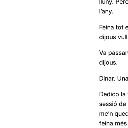
lluny. Pe
l’any.
Feina tot 
dijous vu
Va passant
dijous.
Dinar. Una
Dedico la 
sessió de
me’n quede
feina més