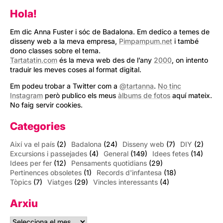
Hola!
Em dic Anna Fuster i sóc de Badalona. Em dedico a temes de
disseny web a la meva empresa,
Pimpampum.net
i també
dono classes sobre el tema.
Tartatatin.com
és la meva web des de l’any
2000
, on intento
traduir les meves coses al format digital.
Em podeu trobar a Twitter com a
@tartanna
.
No tinc
Instagram
però publico els meus
àlbums de fotos
aquí mateix.
No faig servir cookies.
Categories
Així va el país
(2)
Badalona
(24)
Disseny web
(7)
DIY
(2)
Excursions i passejades
(4)
General
(149)
Idees fetes
(14)
Idees per fer
(12)
Pensaments quotidians
(29)
Pertinences obsoletes
(1)
Records d'infantesa
(18)
Tòpics
(7)
Viatges
(29)
Vincles interessants
(4)
Arxiu
Arxiu