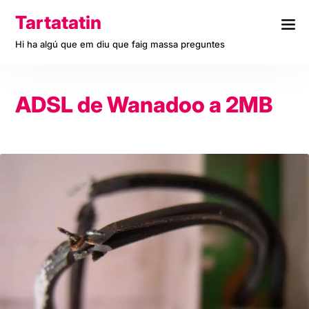
Skip
Tartatatin
to
content
Hi ha algú que em diu que faig massa preguntes
ADSL de Wanadoo a 2MB