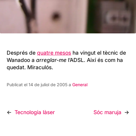
Després de
quatre mesos
ha vingut el tècnic de
Wanadoo a
arreglar-me
l’ADSL. Així és com ha
quedat. Miraculós.
Publicat el 14 de juliol de 2005 a
General
Navegació
Tecnologia làser
Sóc maruja
d'entrades