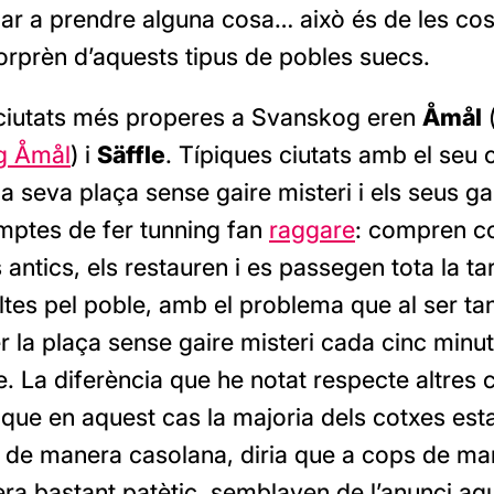
nar a prendre alguna cosa… això és de les co
rprèn d’aquests tipus de pobles suecs.
ciutats més properes a Svanskog eren
Åmål
(
g Åmål
) i
Säffle
. Típiques ciutats amb el seu 
 la seva plaça sense gaire misteri i els seus g
omptes de fer tunning fan
raggare
: compren c
antics, els restauren i es passegen tota la ta
tes pel poble, amb el problema que al ser tan
 la plaça sense gaire misteri cada cinc minut
. La diferència que he notat respecte altres c
 que en aquest cas la majoria dels cotxes est
 de manera casolana, diria que a cops de mart
era bastant patètic, semblaven de l’anunci aq