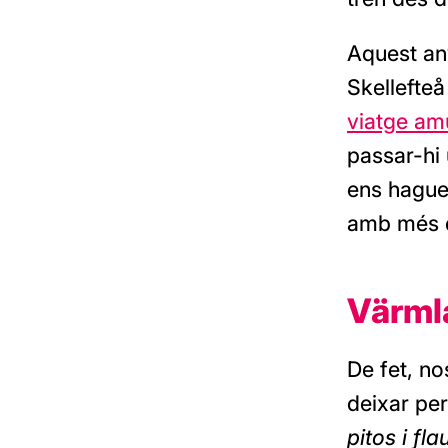
Aquest any
Skellefteå
viatge am
passar-hi
ens hagues
amb més q
Värml
De fet, no
deixar per
pitos i fla