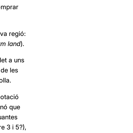
comprar
eva regió:
m land
).
let a uns
 de les
lla.
lotació
inó que
uantes
e 3 i 5?),