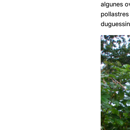
algunes ov
pollastre
duguessin