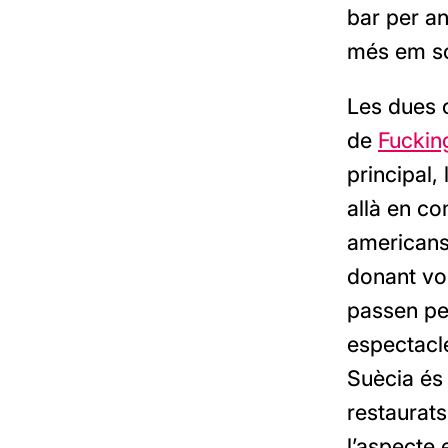
bar per a
més em so
Les dues 
de
Fuckin
principal,
allà en c
americans 
donant vol
passen per
espectacle
Suècia és
restaurats
l’aspecte 