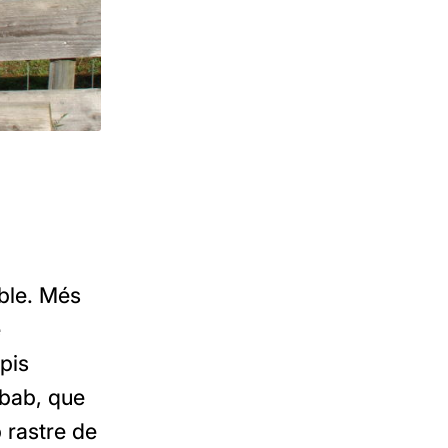
oble. Més
e
ppis
ebab, que
 rastre de