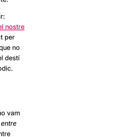
r:
el nostre
at per
 que no
l destí
òdic.
 ho vam
e
entre
ntre