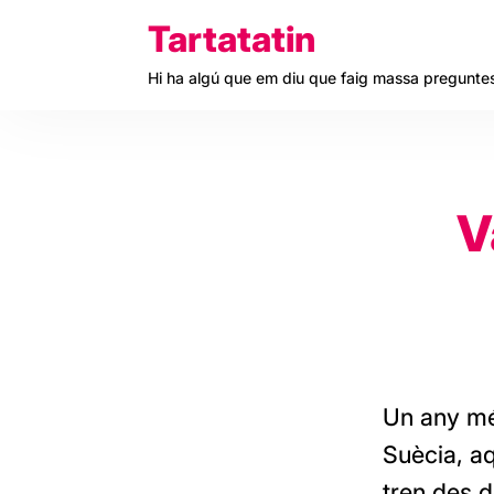
Skip
Tartatatin
to
Hi ha algú que em diu que faig massa pregunte
content
V
Un any mé
Suècia, a
tren des d