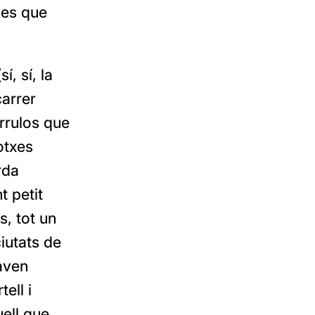
ses que
sí, sí, la
carrer
arrulos que
otxes
rda
t petit
s, tot un
iutats de
aven
ell i
uell que