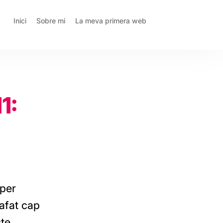
Inici
Sobre mi
La meva primera web
1:
 per
afat cap
te.