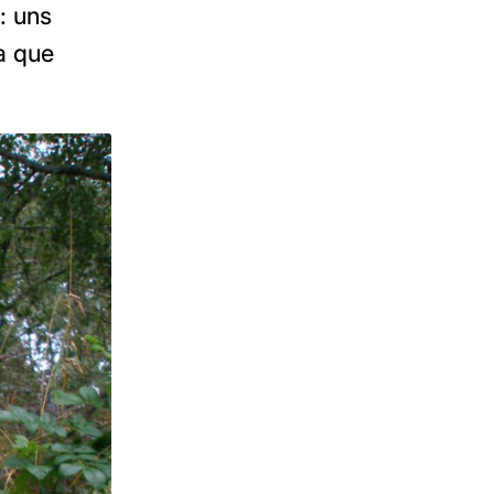
: uns
a que