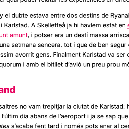
 el dubte estava entre dos destins de Ryanai
 i Karlstad. A Skellefteå ja hi havíem estat en
unt amunt
, i potser era un destí massa arrisc
 una setmana sencera, tot i que de ben segur
sim avorrit gens. Finalment Karlstad va ser e
uorum i amb el bitllet d’avió un preu prou m
and
saltres no vam trepitjar la ciutat de Karlstad:
 l’últim dia abans de l’aeroport i ja se sap qu
utes
s’acaba fent tard i només pots anar al ce