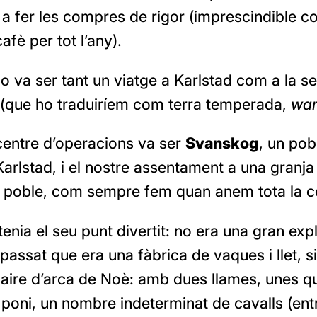
 a fer les compres de rigor (imprescindible 
cafè per tot l’any).
no va ser tant un viatge a Karlstad com a la s
(que ho traduiríem com terra temperada,
war
centre d’operacions va ser
Svanskog
, un pob
rlstad, i el nostre assentament a una granja
l poble, com sempre fem quan anem tota la co
tenia el seu punt divertit: no era una gran exp
passat que era una fàbrica de vaques i llet, s
 aire d’arca de Noè: amb dues llames, unes q
poni, un nombre indeterminat de cavalls (entr