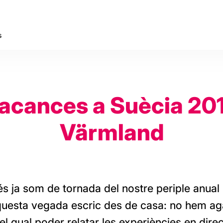
s
acances a Suècia 201
Värmland
s ja som de tornada del nostre periple anual
questa vegada escric des de casa: no hem ag
el qual poder relatar les experiències en direc