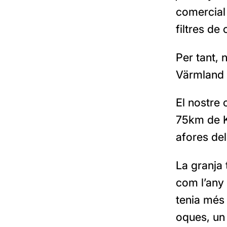
comercial
filtres de 
Per tant, 
Värmland 
El nostre 
75km de Ka
afores de
La granja 
com l’any 
tenia més
oques, un 