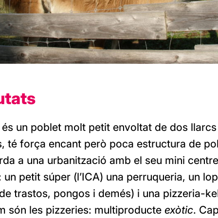
utats
s un poblet molt petit envoltat de dos llarcs
s, té força encant però poca estructura de p
rda a una urbanització amb el seu mini centr
 un petit súper (l’ICA) una perruqueria, un lo
de trastos, pongos i demés) i una pizzeria-k
m són les pizzeries: multiproducte
exòtic
. Cap