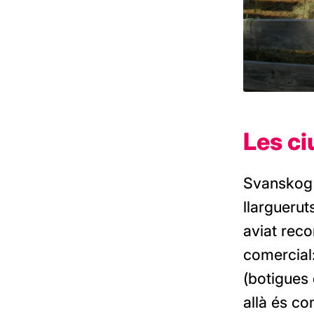
Les ci
Svanskog é
llarguerut
aviat reco
comercial:
(botigues 
allà és co