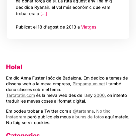
ha donat força de sí. La ruta aquest any l’ha mig
decidida Ryanair: el vol més econòmic que vam
trobar era a
[…]
Publicat el 18 d'agost de 2013 a
Viatges
Hola!
Em dic Anna Fuster i sóc de Badalona. Em dedico a temes de
disseny web a la meva empresa,
Pimpampum.net
i també
dono classes sobre el tema.
Tartatatin.com
és la meva web des de l’any
2000
, on intento
traduir les meves coses al format digital.
Em podeu trobar a Twitter com a
@tartanna
.
No tinc
Instagram
però publico els meus
àlbums de fotos
aquí mateix.
No faig servir cookies.
Categories