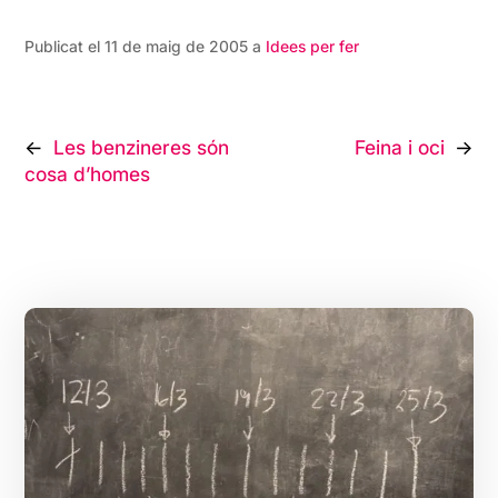
Publicat el 11 de maig de 2005 a
Idees per fer
Navegació
Les benzineres són
Feina i oci
cosa d’homes
d'entrades